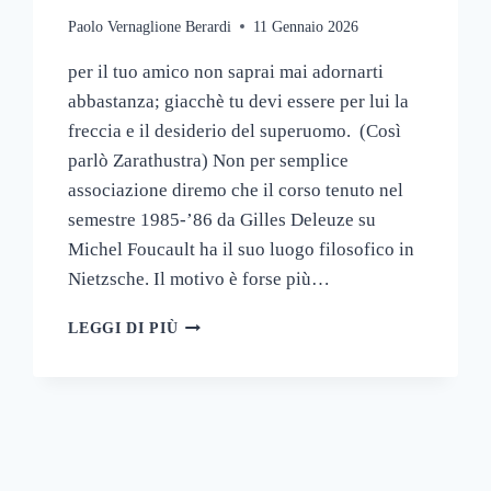
Paolo Vernaglione Berardi
11 Gennaio 2026
per il tuo amico non saprai mai adornarti
abbastanza; giacchè tu devi essere per lui la
freccia e il desiderio del superuomo. (Così
parlò Zarathustra) Non per semplice
associazione diremo che il corso tenuto nel
semestre 1985-’86 da Gilles Deleuze su
Michel Foucault ha il suo luogo filosofico in
Nietzsche. Il motivo è forse più…
LA
LEGGI DI PIÙ
CARNE
E
L’AMICIZIA.
DELEUZE
PER
FOUCAULT
iva