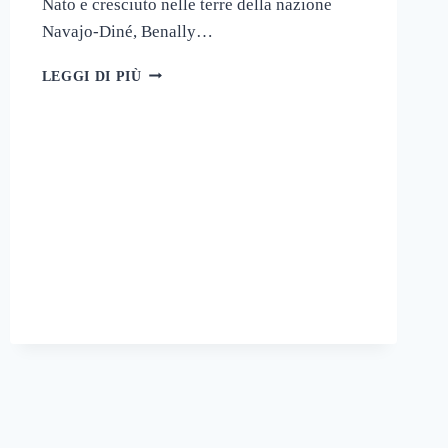
Nato e cresciuto nelle terre della nazione
Navajo-Diné, Benally…
INDIGENI
LEGGI DI PIÙ
IN
TUTTA
LA
TERRA