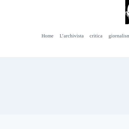
Salta
al
contenuto
Home
L’archivista
critica
giornalis