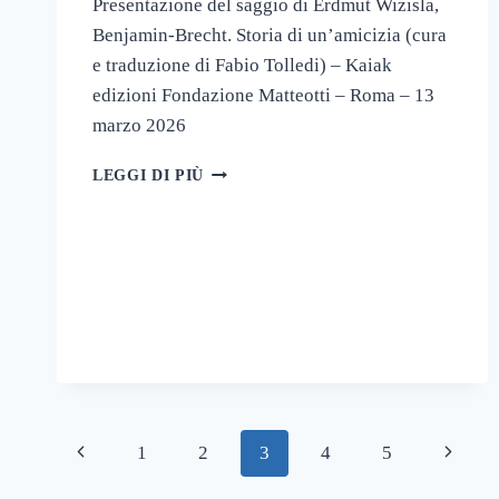
Presentazione del saggio di Erdmut Wizisla,
Benjamin-Brecht. Storia di un’amicizia (cura
e traduzione di Fabio Tolledi) – Kaiak
edizioni Fondazione Matteotti – Roma – 13
marzo 2026
STORIA
LEGGI DI PIÙ
DI
UN’AMICIZIA
Navigazione
Pagina
Pagina
1
2
3
4
5
pagina
Precedente
success