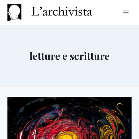
Salta
al
contenuto
letture e scritture